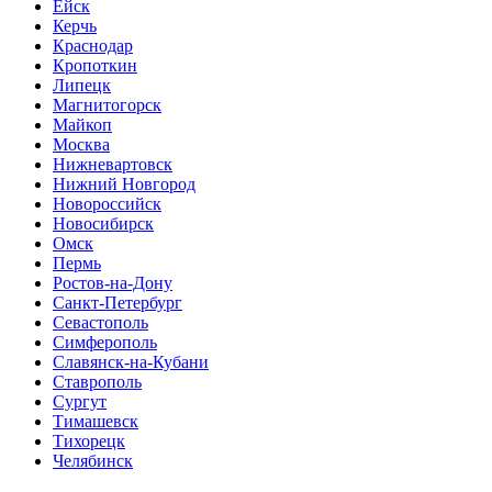
Ейск
Керчь
Краснодар
Кропоткин
Липецк
Магнитогорск
Майкоп
Москва
Нижневартовск
Нижний Новгород
Новороссийск
Новосибирск
Омск
Пермь
Ростов-на-Дону
Санкт-Петербург
Севастополь
Симферополь
Славянск-на-Кубани
Ставрополь
Сургут
Тимашевск
Тихорецк
Челябинск