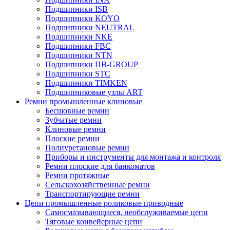
Подшипники ISB
Подшипники KOYO
Подшипники NEUTRAL
Подшипники NKE
Подшипники FBC
Подшипники NTN
Подшипники ПВ-GROUP
Подшипники STC
Подшипники TIMKEN
Подшипниковые узлы ART
Ремни промышленные клиновые
Бесшовные ремни
Зубчатые ремни
Клиновые ремни
Плоские ремни
Полиуретановые ремни
Приборы и инструменты для монтажа и контроля
Ремни плоские для банкоматов
Ремни протяжные
Сельскохозяйственные ремни
Транспортирующие ремни
Цепи промышленные роликовые приводные
Самосмазывающиеся, необслуживаемые цепи
Тяговые конвейерные цепи