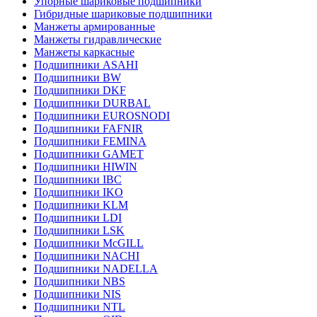
Упорные шариковые подшипники
Гибридные шариковые подшипники
Манжеты армированные
Манжеты гидравлические
Манжеты каркасные
Подшипники ASAHI
Подшипники BW
Подшипники DKF
Подшипники DURBAL
Подшипники EUROSNODI
Подшипники FAFNIR
Подшипники FEMINA
Подшипники GAMET
Подшипники HIWIN
Подшипники IBC
Подшипники IKO
Подшипники KLM
Подшипники LDI
Подшипники LSK
Подшипники McGILL
Подшипники NACHI
Подшипники NADELLA
Подшипники NBS
Подшипники NIS
Подшипники NTL