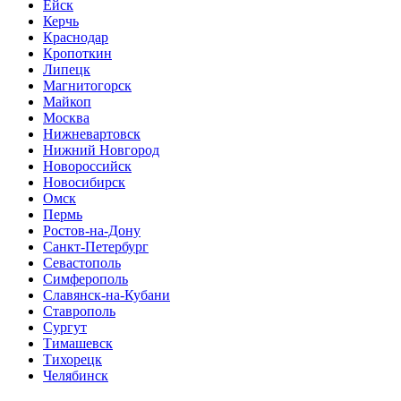
Ейск
Керчь
Краснодар
Кропоткин
Липецк
Магнитогорск
Майкоп
Москва
Нижневартовск
Нижний Новгород
Новороссийск
Новосибирск
Омск
Пермь
Ростов-на-Дону
Санкт-Петербург
Севастополь
Симферополь
Славянск-на-Кубани
Ставрополь
Сургут
Тимашевск
Тихорецк
Челябинск