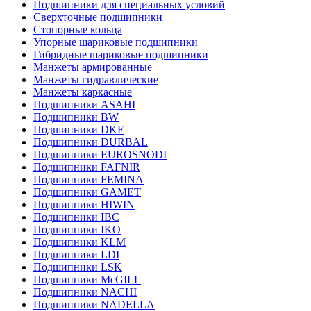
Подшипники для специальных условий
Сверхточные подшипники
Стопорные кольца
Упорные шариковые подшипники
Гибридные шариковые подшипники
Манжеты армированные
Манжеты гидравлические
Манжеты каркасные
Подшипники ASAHI
Подшипники BW
Подшипники DKF
Подшипники DURBAL
Подшипники EUROSNODI
Подшипники FAFNIR
Подшипники FEMINA
Подшипники GAMET
Подшипники HIWIN
Подшипники IBC
Подшипники IKO
Подшипники KLM
Подшипники LDI
Подшипники LSK
Подшипники McGILL
Подшипники NACHI
Подшипники NADELLA