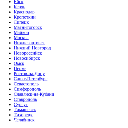
Ейск
Керчь
Краснодар
Кропоткин
Липецк
Магнитогорск
Майкоп
Москва
Нижневартовск
Нижний Новгород
Новороссийск
Новосибирск
Омск
Пермь
Ростов-на-Дону
Санкт-Петербург
Севастополь
Симферополь
Славянск-на-Кубани
Ставрополь
Сургут
Тимашевск
Тихорецк
Челябинск