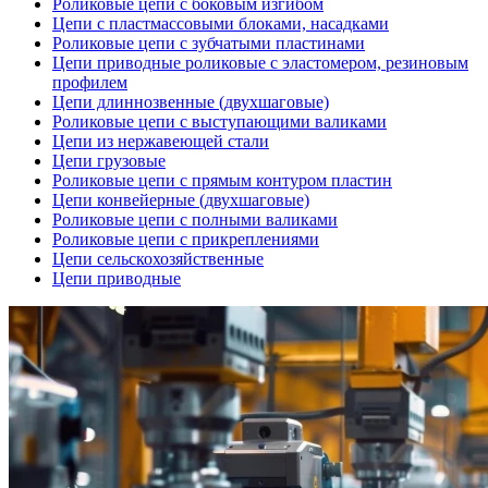
Роликовые цепи с боковым изгибом
Цепи с пластмассовыми блоками, насадками
Роликовые цепи с зубчатыми пластинами
Цепи приводные роликовые с эластомером, резиновым
профилем
Цепи длиннозвенные (двухшаговые)
Роликовые цепи с выступающими валиками
Цепи из нержавеющей стали
Цепи грузовые
Роликовые цепи с прямым контуром пластин
Цепи конвейерные (двухшаговые)
Роликовые цепи с полными валиками
Роликовые цепи с прикреплениями
Цепи сельскохозяйственные
Цепи приводные