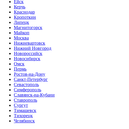
Ейск
Керчь
Краснодар
Кропоткин
Липецк
Магнитогорск
Майкоп
Москва
Нижневартовск
Нижний Новгород
Новороссийск
Новосибирск
Омск
Пермь
Ростов-на-Дону
Санкт-Петербург
Севастополь
Симферополь
Славянск-на-Кубани
Ставрополь
Сургут
Тимашевск
Тихорецк
Челябинск