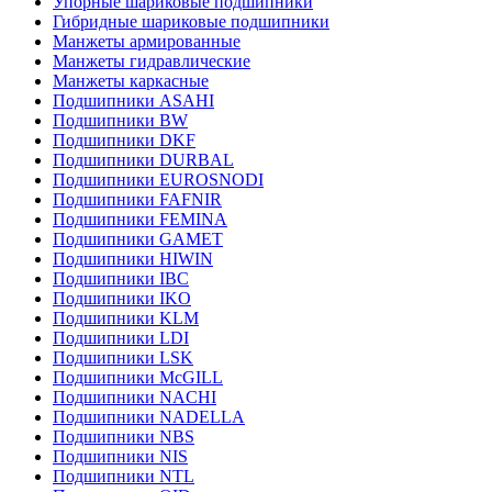
Упорные шариковые подшипники
Гибридные шариковые подшипники
Манжеты армированные
Манжеты гидравлические
Манжеты каркасные
Подшипники ASAHI
Подшипники BW
Подшипники DKF
Подшипники DURBAL
Подшипники EUROSNODI
Подшипники FAFNIR
Подшипники FEMINA
Подшипники GAMET
Подшипники HIWIN
Подшипники IBC
Подшипники IKO
Подшипники KLM
Подшипники LDI
Подшипники LSK
Подшипники McGILL
Подшипники NACHI
Подшипники NADELLA
Подшипники NBS
Подшипники NIS
Подшипники NTL