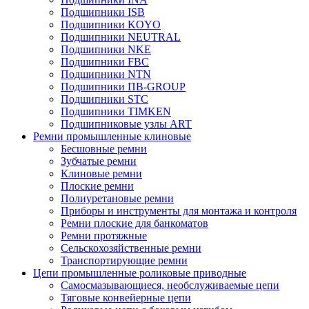
Подшипники ISB
Подшипники KOYO
Подшипники NEUTRAL
Подшипники NKE
Подшипники FBC
Подшипники NTN
Подшипники ПВ-GROUP
Подшипники STC
Подшипники TIMKEN
Подшипниковые узлы ART
Ремни промышленные клиновые
Бесшовные ремни
Зубчатые ремни
Клиновые ремни
Плоские ремни
Полиуретановые ремни
Приборы и инструменты для монтажа и контроля
Ремни плоские для банкоматов
Ремни протяжные
Сельскохозяйственные ремни
Транспортирующие ремни
Цепи промышленные роликовые приводные
Самосмазывающиеся, необслуживаемые цепи
Тяговые конвейерные цепи