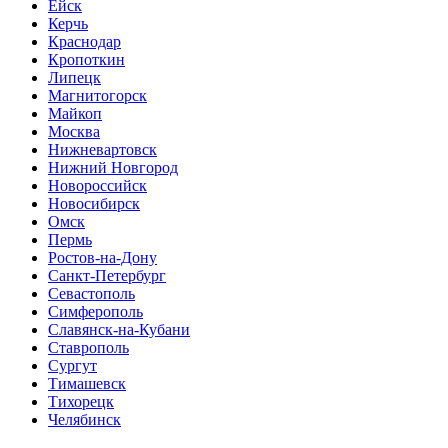
Ейск
Керчь
Краснодар
Кропоткин
Липецк
Магнитогорск
Майкоп
Москва
Нижневартовск
Нижний Новгород
Новороссийск
Новосибирск
Омск
Пермь
Ростов-на-Дону
Санкт-Петербург
Севастополь
Симферополь
Славянск-на-Кубани
Ставрополь
Сургут
Тимашевск
Тихорецк
Челябинск