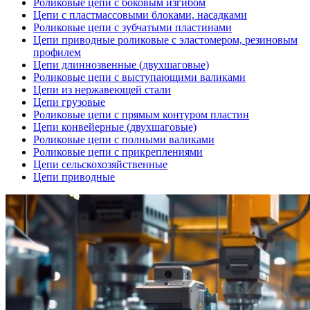
Роликовые цепи с боковым изгибом
Цепи с пластмассовыми блоками, насадками
Роликовые цепи с зубчатыми пластинами
Цепи приводные роликовые с эластомером, резиновым
профилем
Цепи длиннозвенные (двухшаговые)
Роликовые цепи с выступающими валиками
Цепи из нержавеющей стали
Цепи грузовые
Роликовые цепи с прямым контуром пластин
Цепи конвейерные (двухшаговые)
Роликовые цепи с полными валиками
Роликовые цепи с прикреплениями
Цепи сельскохозяйственные
Цепи приводные