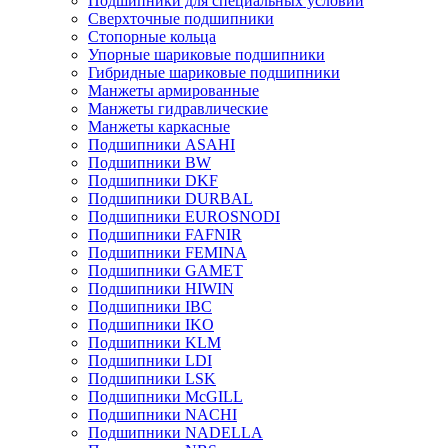
Подшипники для специальных условий
Сверхточные подшипники
Стопорные кольца
Упорные шариковые подшипники
Гибридные шариковые подшипники
Манжеты армированные
Манжеты гидравлические
Манжеты каркасные
Подшипники ASAHI
Подшипники BW
Подшипники DKF
Подшипники DURBAL
Подшипники EUROSNODI
Подшипники FAFNIR
Подшипники FEMINA
Подшипники GAMET
Подшипники HIWIN
Подшипники IBC
Подшипники IKO
Подшипники KLM
Подшипники LDI
Подшипники LSK
Подшипники McGILL
Подшипники NACHI
Подшипники NADELLA