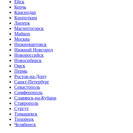
Ейск
Керчь
Краснодар
Кропоткин
Липецк
Магнитогорск
Майкоп
Москва
Нижневартовск
Нижний Новгород
Новороссийск
Новосибирск
Омск
Пермь
Ростов-на-Дону
Санкт-Петербург
Севастополь
Симферополь
Славянск-на-Кубани
Ставрополь
Сургут
Тимашевск
Тихорецк
Челябинск