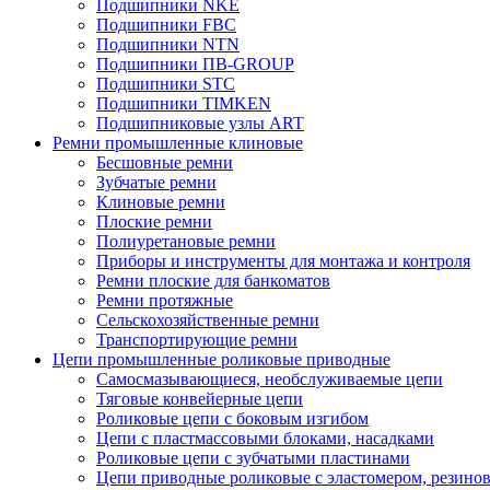
Подшипники NKE
Подшипники FBC
Подшипники NTN
Подшипники ПВ-GROUP
Подшипники STC
Подшипники TIMKEN
Подшипниковые узлы ART
Ремни промышленные клиновые
Бесшовные ремни
Зубчатые ремни
Клиновые ремни
Плоские ремни
Полиуретановые ремни
Приборы и инструменты для монтажа и контроля
Ремни плоские для банкоматов
Ремни протяжные
Сельскохозяйственные ремни
Транспортирующие ремни
Цепи промышленные роликовые приводные
Самосмазывающиеся, необслуживаемые цепи
Тяговые конвейерные цепи
Роликовые цепи с боковым изгибом
Цепи с пластмассовыми блоками, насадками
Роликовые цепи с зубчатыми пластинами
Цепи приводные роликовые с эластомером, резин