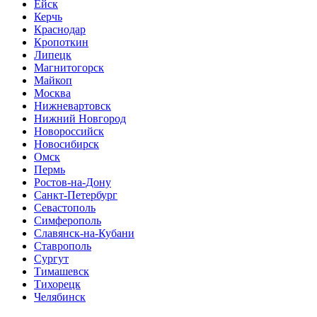
Ейск
Керчь
Краснодар
Кропоткин
Липецк
Магнитогорск
Майкоп
Москва
Нижневартовск
Нижний Новгород
Новороссийск
Новосибирск
Омск
Пермь
Ростов-на-Дону
Санкт-Петербург
Севастополь
Симферополь
Славянск-на-Кубани
Ставрополь
Сургут
Тимашевск
Тихорецк
Челябинск