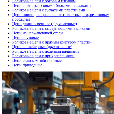
Роликовые цепи с боковым изгибом
Цепи с пластмассовыми блоками, насадками
Роликовые цепи с зубчатыми пластинами
Цепи приводные роликовые с эластомером, резиновым
профилем
Цепи длиннозвенные (двухшаговые)
Роликовые цепи с выступающими валиками
Цепи из нержавеющей стали
Цепи грузовые
Роликовые цепи с прямым контуром пластин
Цепи конвейерные (двухшаговые)
Роликовые цепи с полными валиками
Роликовые цепи с прикреплениями
Цепи сельскохозяйственные
Цепи приводные