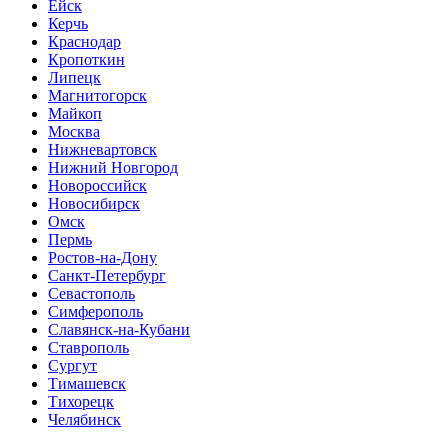
Ейск
Керчь
Краснодар
Кропоткин
Липецк
Магнитогорск
Майкоп
Москва
Нижневартовск
Нижний Новгород
Новороссийск
Новосибирск
Омск
Пермь
Ростов-на-Дону
Санкт-Петербург
Севастополь
Симферополь
Славянск-на-Кубани
Ставрополь
Сургут
Тимашевск
Тихорецк
Челябинск